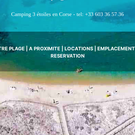
Camping 3 étoiles en Corse -
tel: +33 603 36 57 36
TRE PLAGE
|
A PROXIMITE
|
LOCATIONS
|
EMPLACEMENT
RESERVATION